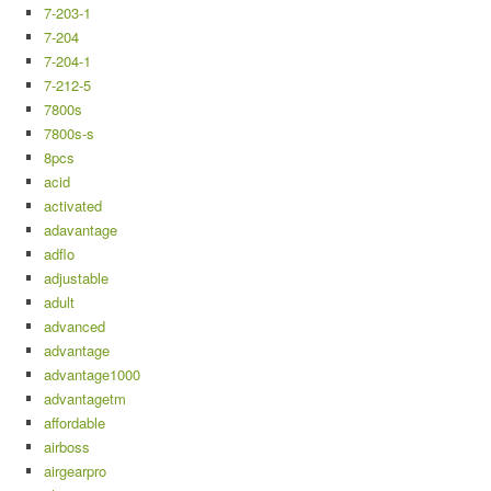
7-203-1
7-204
7-204-1
7-212-5
7800s
7800s-s
8pcs
acid
activated
adavantage
adflo
adjustable
adult
advanced
advantage
advantage1000
advantagetm
affordable
airboss
airgearpro