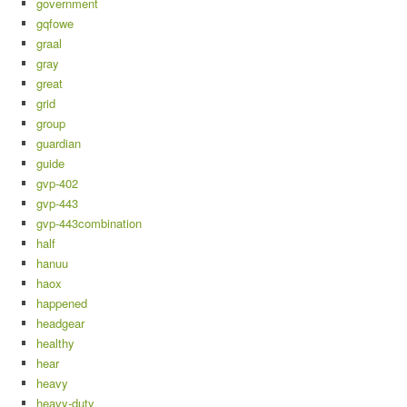
government
gqfowe
graal
gray
great
grid
group
guardian
guide
gvp-402
gvp-443
gvp-443combination
half
hanuu
haox
happened
headgear
healthy
hear
heavy
heavy-duty