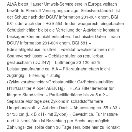
ALVA bietet Hauser Umwelt-Service eine in Europa vielfach
bewährte Atemluft-Versorgungsanlage. Selbstverständlich ist
der Schutz nach der DGUV Information 201-004 ehem. BGI
581 oder auch der TRGS 554. In den waagerecht eingebauten
Schüttkohlefilter bleibt die Verteilung der Aktivkohle konstant
Leckagen können nicht entstehen. Technische Daten – nach
DGUV Information 201-004 ehem. BGI 581 –
Edelstahlgehäuse, rostfrei – Edelstahlwechselrahmen mit
Spannverschlüssen – Gebläse stufenlos regulierbar,
geräuscharm (DC 24V) – Luftmenge 20-120 m3/h –
Leistungsaufnahme ca. 8 A – Filteraufnahmefach leicht
zugängig – Filterung 4-stufig
(Zyklonvorabscheider/Grobstaubfilter G4/Feinststaubfilter
H13/Gasfilter A oder ABEK-Hg) – HLAS-Filter lieferbar für
längere Standzeiten – Partikelfilterfläche bis zu 5 m2 –
Separate Montage des Zyklons in schadstoffärmere
Umgebungsluft, z. Auf dem Dach – Abmessung ca. 55 x 33 x
34/55 cm (L x B x H / mit Zyklon) – Gewicht ca. Für Institute
und Universitäten ist Bezahlung per Rechnung möglich.
Zahlungs- ziel sollte dann 30 Tage sein, bitte hier zu Kontakt