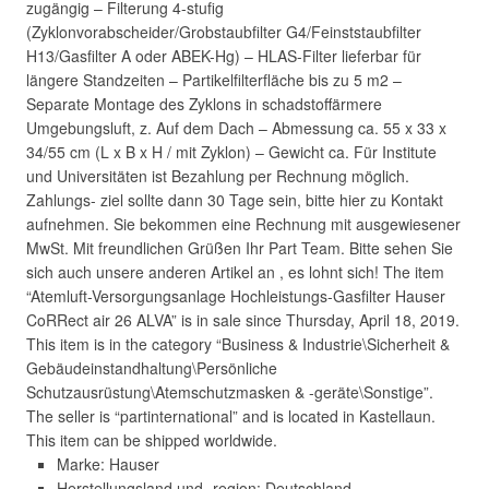
zugängig – Filterung 4-stufig
(Zyklonvorabscheider/Grobstaubfilter G4/Feinststaubfilter
H13/Gasfilter A oder ABEK-Hg) – HLAS-Filter lieferbar für
längere Standzeiten – Partikelfilterfläche bis zu 5 m2 –
Separate Montage des Zyklons in schadstoffärmere
Umgebungsluft, z. Auf dem Dach – Abmessung ca. 55 x 33 x
34/55 cm (L x B x H / mit Zyklon) – Gewicht ca. Für Institute
und Universitäten ist Bezahlung per Rechnung möglich.
Zahlungs- ziel sollte dann 30 Tage sein, bitte hier zu Kontakt
aufnehmen. Sie bekommen eine Rechnung mit ausgewiesener
MwSt. Mit freundlichen Grüßen Ihr Part Team. Bitte sehen Sie
sich auch unsere anderen Artikel an , es lohnt sich! The item
“Atemluft-Versorgungsanlage Hochleistungs-Gasfilter Hauser
CoRRect air 26 ALVA” is in sale since Thursday, April 18, 2019.
This item is in the category “Business & Industrie\Sicherheit &
Gebäudeinstandhaltung\Persönliche
Schutzausrüstung\Atemschutzmasken & -geräte\Sonstige”.
The seller is “partinternational” and is located in Kastellaun.
This item can be shipped worldwide.
Marke: Hauser
Herstellungsland und -region: Deutschland