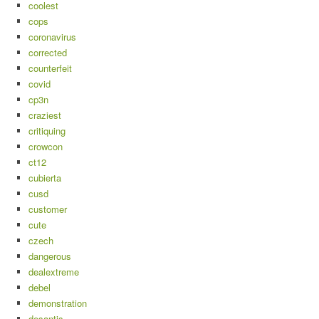
coolest
cops
coronavirus
corrected
counterfeit
covid
cp3n
craziest
critiquing
crowcon
ct12
cubierta
cusd
customer
cute
czech
dangerous
dealextreme
debel
demonstration
desantis