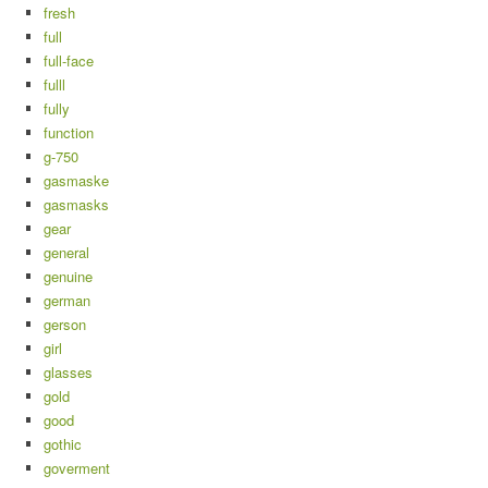
fresh
full
full-face
fulll
fully
function
g-750
gasmaske
gasmasks
gear
general
genuine
german
gerson
girl
glasses
gold
good
gothic
goverment