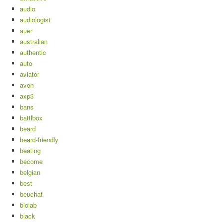
audio
audiologist
auer
australian
authentic
auto
aviator
avon
axp3
bans
battlbox
beard
beard-friendly
beating
become
belgian
best
beuchat
biolab
black