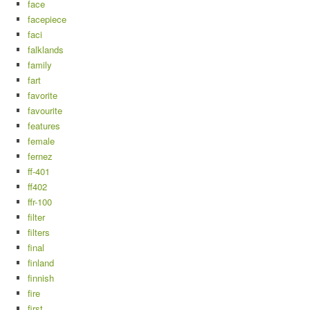
face
facepiece
faci
falklands
family
fart
favorite
favourite
features
female
fernez
ff-401
ff402
ffr-100
filter
filters
final
finland
finnish
fire
first