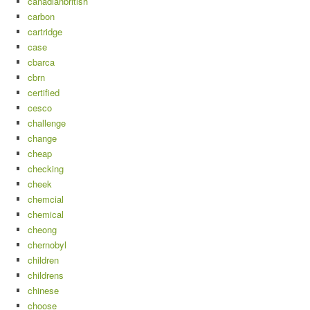
canadianbritish
carbon
cartridge
case
cbarca
cbrn
certified
cesco
challenge
change
cheap
checking
cheek
chemcial
chemical
cheong
chernobyl
children
childrens
chinese
choose