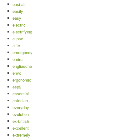
easi-air
easily
easy
electric
electrifying
elipse
elite
emergency
emiru
engliasche
envo
ergonomic
esp2
essential
estonian
everyday
evolution
ex-british
excellent
extremely