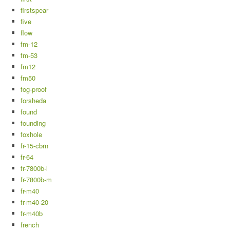
firstspear
five
flow
fm-12
fm-53
fm12
fm50
fog-proof
forsheda
found
founding
foxhole
fr-15-cbrn
fr-64
fr-7800b-l
fr-7800b-m
fr-m40
fr-m40-20
fr-m40b
french