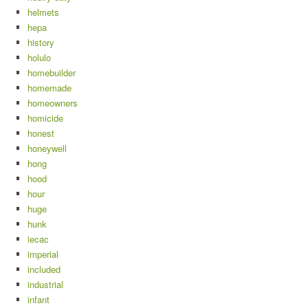
helmets
hepa
history
holulo
homebuilder
homemade
homeowners
homicide
honest
honeywell
hong
hood
hour
huge
hunk
iecac
imperial
included
industrial
infant