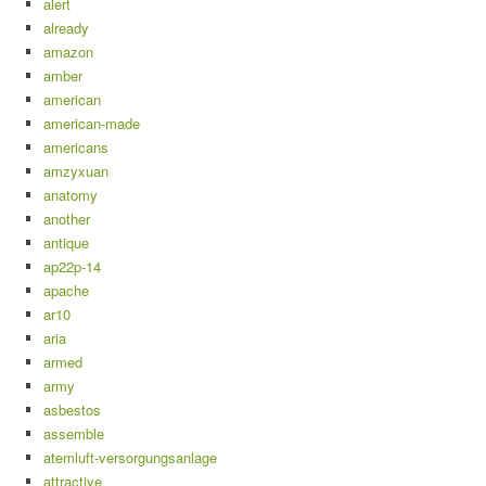
alert
already
amazon
amber
american
american-made
americans
amzyxuan
anatomy
another
antique
ap22p-14
apache
ar10
aria
armed
army
asbestos
assemble
atemluft-versorgungsanlage
attractive