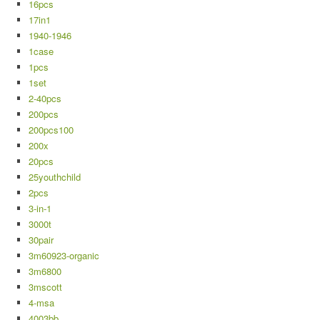
16pcs
17in1
1940-1946
1case
1pcs
1set
2-40pcs
200pcs
200pcs100
200x
20pcs
25youthchild
2pcs
3-in-1
3000t
30pair
3m60923-organic
3m6800
3mscott
4-msa
4003bb