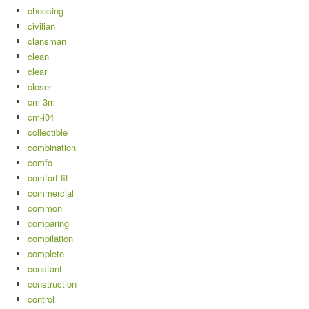
choosing
civilian
clansman
clean
clear
closer
cm-3m
cm-i01
collectible
combination
comfo
comfort-fit
commercial
common
comparing
compilation
complete
constant
construction
control