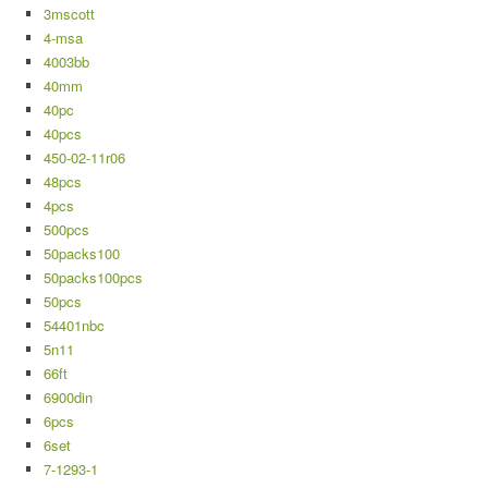
3mscott
4-msa
4003bb
40mm
40pc
40pcs
450-02-11r06
48pcs
4pcs
500pcs
50packs100
50packs100pcs
50pcs
54401nbc
5n11
66ft
6900din
6pcs
6set
7-1293-1