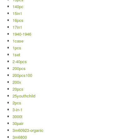
140pc
15in1
16pcs
17in1
1940-1946
1case
1pcs
1set
2-40pcs
200pcs
200pcs100
200x
20pcs
25youthchild
2pcs
3-in-1
3000t
30pair
3m60923-organic
3m6800