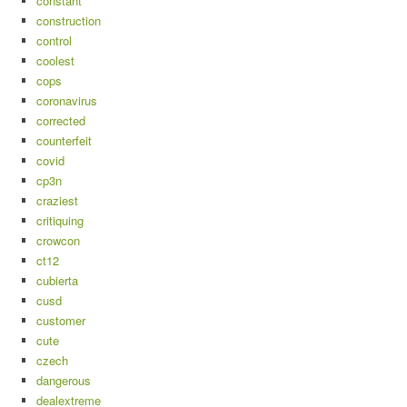
constant
construction
control
coolest
cops
coronavirus
corrected
counterfeit
covid
cp3n
craziest
critiquing
crowcon
ct12
cubierta
cusd
customer
cute
czech
dangerous
dealextreme