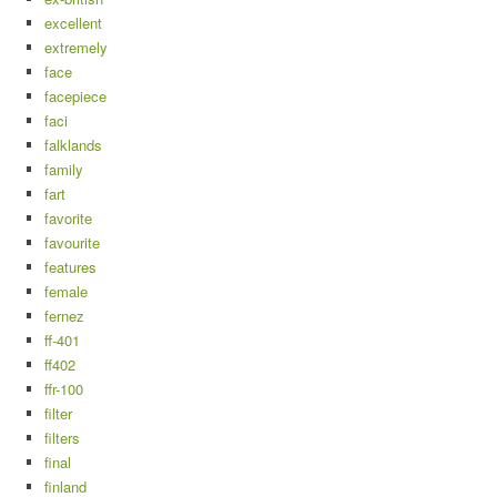
excellent
extremely
face
facepiece
faci
falklands
family
fart
favorite
favourite
features
female
fernez
ff-401
ff402
ffr-100
filter
filters
final
finland