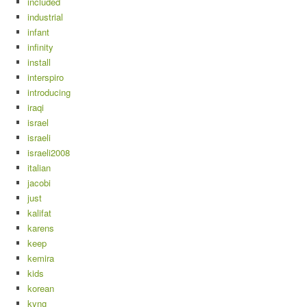
included
industrial
infant
infinity
install
interspiro
introducing
iraqi
israel
israeli
israeli2008
italian
jacobi
just
kalifat
karens
keep
kemira
kids
korean
kyng