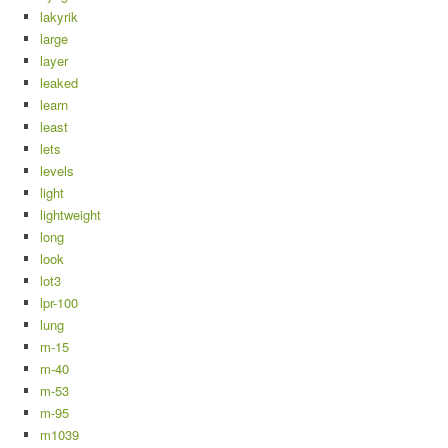
lakyrik
large
layer
leaked
learn
least
lets
levels
light
lightweight
long
look
lot3
lpr-100
lung
m-15
m-40
m-53
m-95
m1039