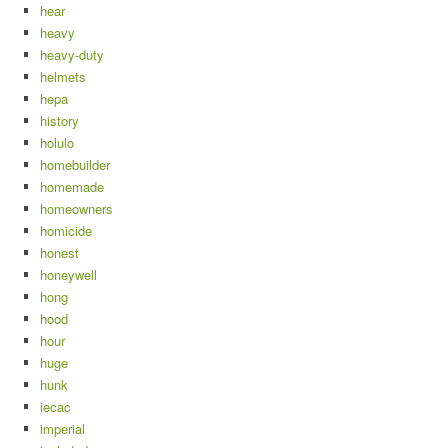
hear
heavy
heavy-duty
helmets
hepa
history
holulo
homebuilder
homemade
homeowners
homicide
honest
honeywell
hong
hood
hour
huge
hunk
iecac
imperial