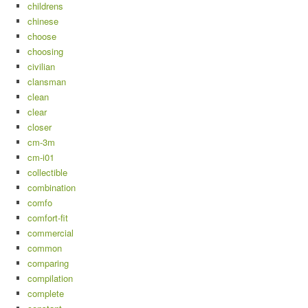
childrens
chinese
choose
choosing
civilian
clansman
clean
clear
closer
cm-3m
cm-i01
collectible
combination
comfo
comfort-fit
commercial
common
comparing
compilation
complete