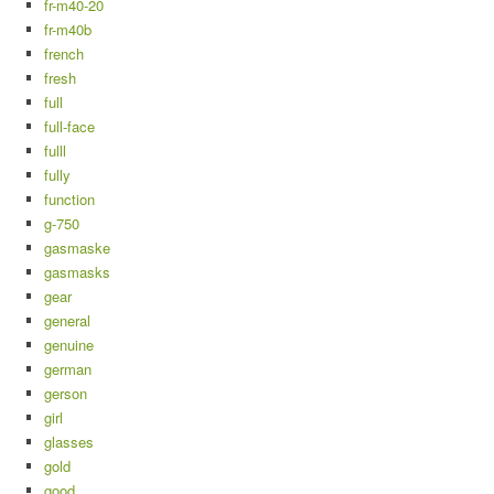
fr-m40-20
fr-m40b
french
fresh
full
full-face
fulll
fully
function
g-750
gasmaske
gasmasks
gear
general
genuine
german
gerson
girl
glasses
gold
good