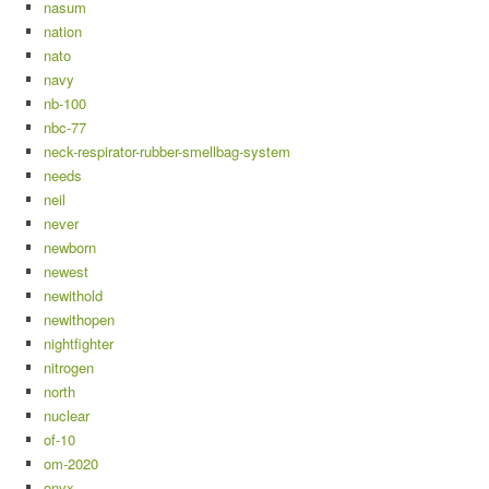
nasum
nation
nato
navy
nb-100
nbc-77
neck-respirator-rubber-smellbag-system
needs
neil
never
newborn
newest
newithold
newithopen
nightfighter
nitrogen
north
nuclear
of-10
om-2020
onyx