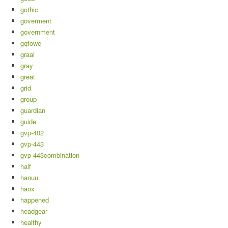
gothic
goverment
government
gqfowe
graal
gray
great
grid
group
guardian
guide
gvp-402
gvp-443
gvp-443combination
half
hanuu
haox
happened
headgear
healthy