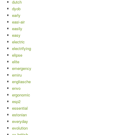
dutch
dyob
early
easi-air
easily
easy
electric
electrifying
elipse
elite
emergency
emiru
engliasche
envo
ergonomic
esp2
essential
estonian
everyday
evolution
ex-british