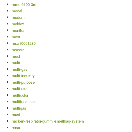
mmm6100-3m
model
modern
moldex
monitor
most
msa10051286
mscara
much
multi
multi-gas
multi-industry
multi-purpose
multi-use
multicolor
multifunctional
multigas
must
nacken-respirator-gummi-smellbag-system
nasa