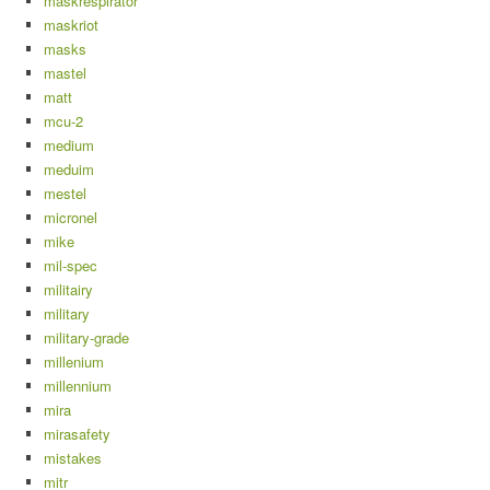
maskrespirator
maskriot
masks
mastel
matt
mcu-2
medium
meduim
mestel
micronel
mike
mil-spec
militairy
military
military-grade
millenium
millennium
mira
mirasafety
mistakes
mitr