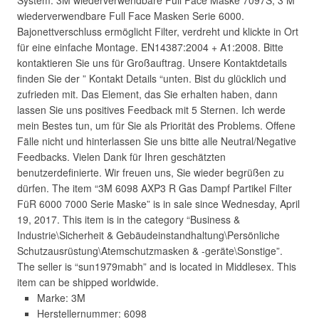
System. 3M wiederverwendbare Full Face Maske 7097S, 3 M
wiederverwendbare Full Face Masken Serie 6000.
Bajonettverschluss ermöglicht Filter, verdreht und klickte in Ort
für eine einfache Montage. EN14387:2004 + A1:2008. Bitte
kontaktieren Sie uns für Großauftrag. Unsere Kontaktdetails
finden Sie der ” Kontakt Details “unten. Bist du glücklich und
zufrieden mit. Das Element, das Sie erhalten haben, dann
lassen Sie uns positives Feedback mit 5 Sternen. Ich werde
mein Bestes tun, um für Sie als Priorität des Problems. Offene
Fälle nicht und hinterlassen Sie uns bitte alle Neutral/Negative
Feedbacks. Vielen Dank für Ihren geschätzten
benutzerdefinierte. Wir freuen uns, Sie wieder begrüßen zu
dürfen. The item “3M 6098 AXP3 R Gas Dampf Partikel Filter
FüR 6000 7000 Serie Maske” is in sale since Wednesday, April
19, 2017. This item is in the category “Business &
Industrie\Sicherheit & Gebäudeinstandhaltung\Persönliche
Schutzausrüstung\Atemschutzmasken & -geräte\Sonstige”.
The seller is “sun1979mabh” and is located in Middlesex. This
item can be shipped worldwide.
Marke: 3M
Herstellernummer: 6098