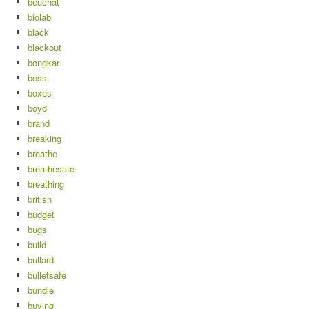
beuchat
biolab
black
blackout
bongkar
boss
boxes
boyd
brand
breaking
breathe
breathesafe
breathing
british
budget
bugs
build
bullard
bulletsafe
bundle
buying