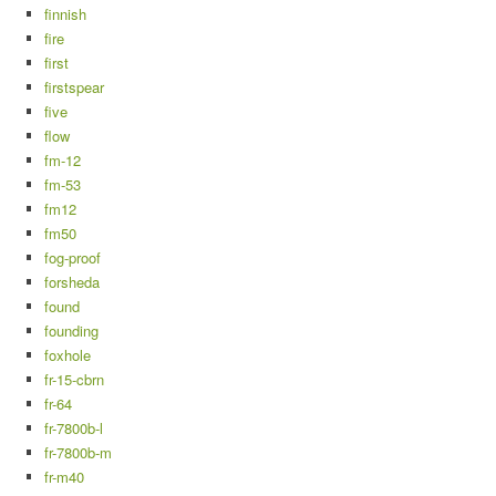
finnish
fire
first
firstspear
five
flow
fm-12
fm-53
fm12
fm50
fog-proof
forsheda
found
founding
foxhole
fr-15-cbrn
fr-64
fr-7800b-l
fr-7800b-m
fr-m40