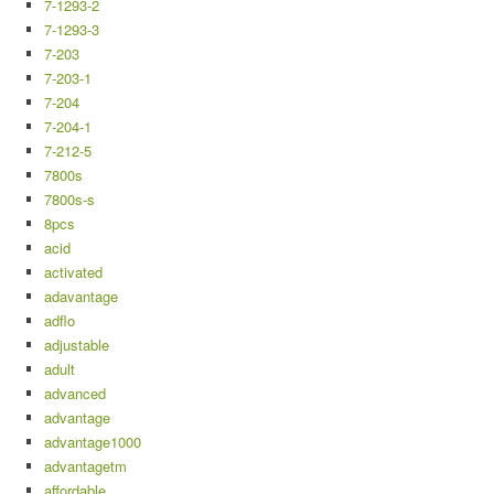
7-1293-2
7-1293-3
7-203
7-203-1
7-204
7-204-1
7-212-5
7800s
7800s-s
8pcs
acid
activated
adavantage
adflo
adjustable
adult
advanced
advantage
advantage1000
advantagetm
affordable