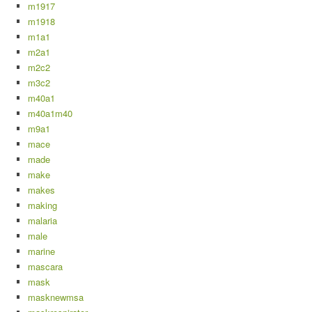
m1917
m1918
m1a1
m2a1
m2c2
m3c2
m40a1
m40a1m40
m9a1
mace
made
make
makes
making
malaria
male
marine
mascara
mask
masknewmsa