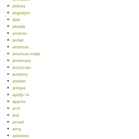
airboss
airgearpro
alert
already
amazon
amber
american
american-made
americans
amzyxuan
anatomy
another
antique
ap22p-14
apache
ar10
aria
armed
army
asbestos