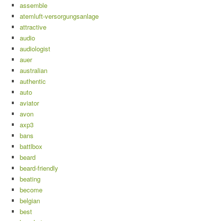
assemble
atemluft-versorgungsanlage
attractive
audio
audiologist
auer
australian
authentic
auto
aviator
avon
axp3
bans
battlbox
beard
beard-friendly
beating
become
belgian
best