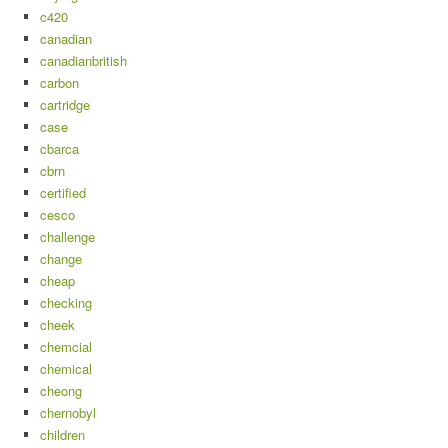
c420
canadian
canadianbritish
carbon
cartridge
case
cbarca
cbrn
certified
cesco
challenge
change
cheap
checking
cheek
chemcial
chemical
cheong
chernobyl
children